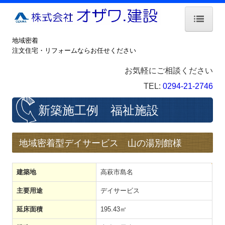
地域密着
ホーム
注文住宅・リフォームならお任せください
こだわり
お気軽にご相談ください
新築ラインナップ
TEL:
0294-21-2746
新築家づくりの流れ
新築施工例 福祉施設
施工例 2階建て
地域密着型デイサービス 山の湯別館様
施工例 平屋建て
施工例 福祉施設
建築地
高萩市島名
保証・保険
主要用途
デイサービス
リフォーム について
延床面積
195.43㎡