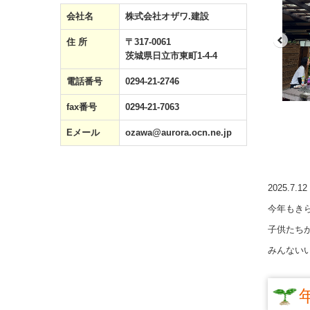
会社名
株式会社オザワ.建設
住 所
〒317-0061
茨城県日立市東町1-4-4
電話番号
0294-21-2746
fax番号
0294-21-7063
Eメール
ozawa@aurora.ocn.ne.jp
2025.7.12
今年もき
子供たち
みんない