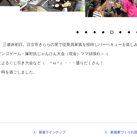
7.13 三連休初日。日立市きららの里で従業員家族を招待しバーベキューを楽し
ビンゴゲーム・嫁対抗じゃんけん大会（現金）ママ頑張れ～っ
によるくじ引き大会など（ ＾ω＾）・・・盛りだくさん！
と時を過ごしました。
新築ラインナップ
新築家づくりの