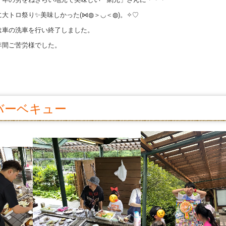
大トロ祭り✨美味しかった(⋈◍＞◡＜◍)。✧♡
は車の洗車を行い終了しました。
年間ご苦労様でした。
バーベキュー