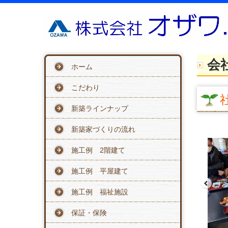
会
ホーム
こだわり
新築ラインナップ
新築家づくりの流れ
施工例 2階建て
施工例 平屋建て
施工例 福祉施設
保証・保険