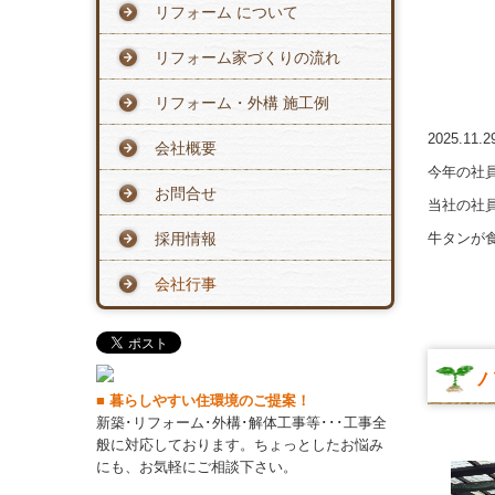
リフォーム について
リフォーム家づくりの流れ
リフォーム・外構 施工例
2025.11.
会社概要
今年の社
お問合せ
当社の社員
採用情報
牛タンが
会社行事
■ 暮らしやすい住環境のご提案！
新築･リフォーム･外構･解体工事等･･･工事全
般に対応しております。ちょっとしたお悩み
にも、お気軽にご相談下さい。