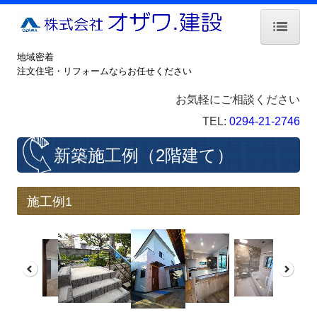
地域密着
ホーム
注文住宅・リフォームならお任せください
こだわり
お気軽にご相談ください
新築ラインナップ
TEL:
0294-21-2746
新築家づくりの流れ
新築施工例（2階建て）
施工例 2階建て
施工例1
施工例 平屋建て
施工例 福祉施設
保証・保険
リフォーム について