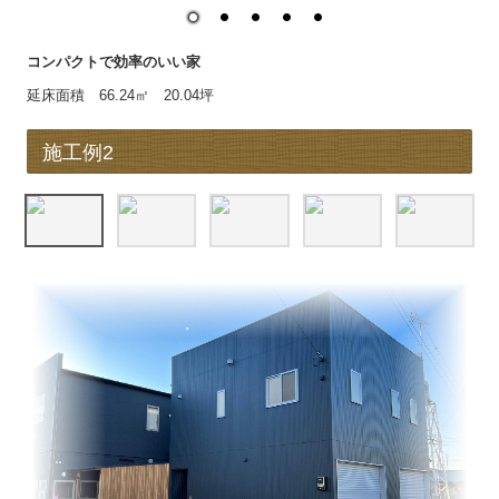
リフォーム家づくりの流れ
リフォーム・外構 施工例
コンパクトで効率のいい家
延床面積 66.24㎡ 20.04坪
会社概要
お問合せ
施工例2
採用情報
会社行事